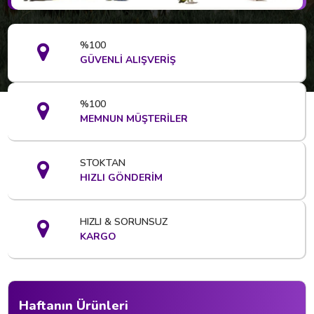
%100
GÜVENLİ ALIŞVERİŞ
%100
MEMNUN MÜŞTERİLER
Kargo Hariç
STOKTAN
HIZLI GÖNDERİM
HIZLI & SORUNSUZ
KARGO
BİYOGÜVENLİK ÜRÜNLERİ
ŞAPDUR 5.LT
4000 TL
Haftanın Ürünleri
İncele
Sepete Ekle