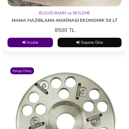
İncele
Sepete Ekle
BUZAĞI BAKIM ve BESLEME
MAMA HAZIRLAMA MAKİNASI EKONOMİK 50 LT
8500 TL
Kargo Hariç
İncele
Sepete Ekle
Haftanın Ürünleri
Kargo Hariç
ŞEFFAF YAKALIK 10 CM
50 TL
İncele
Sepete Ekle
Kargo Hariç