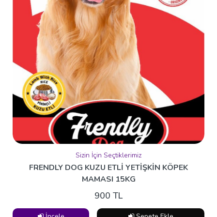
İncele
Sepete Ekle
Kargo Hariç
Haftanın Ürünleri
CMT TEST KABI
200 TL
İncele
Sepete Ekle
Sizin İçin Seçtiklerimiz
FRENDLY DOG KUZU ETLİ YETİŞKİN KÖPEK
MAMASI 15KG
900 TL
Kargo Hariç
İncele
Sepete Ekle