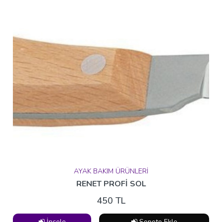
İncele
Sepete Ekle
Kargo Hariç
Haftanın Ürünleri
KEDİ YAKALAMA ELDİVENİ LÜX DERİ
2000 TL
İncele
Sepete Ekle
AYAK BAKIM ÜRÜNLERİ
RENET PROFİ SOL
450 TL
Kargo Hariç
İncele
Sepete Ekle