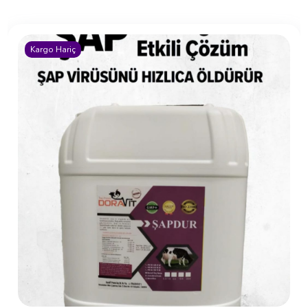
Haftanın Ürünleri
Kargo Hariç
KOYUN VE KEÇİ BOLUSU 6 AY ETKİLİ (30’LU)
4200 TL
İncele
Sepete Ekle
Kargo Hariç
BUZAĞI BAKIM ve BESLEME
MULTİBOL CALF BUZAĞI BOLUSU 6 AY ETKİLİ
(20’Lİ)
8000 TL