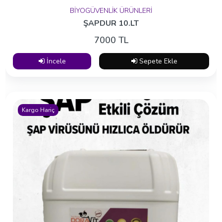
BİYOGÜVENLİK ÜRÜNLERİ
İncele
Sepete Ekle
ŞAPDUR 10.LT
7000 TL
Kargo Hariç
İncele
Sepete Ekle
Haftanın Ürünleri
Kargo Hariç
KÜÇÜKBAŞ BOLUS YUTTURMA SONDASI
METAL
1000 TL
İncele
Sepete Ekle
Kargo Hariç