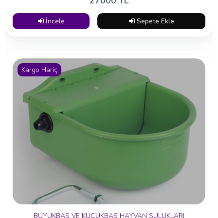
27000 TL
İncele
Sepete Ekle
Kargo Hariç
BÜYÜKBAŞ VE KÜÇÜKBAŞ HAYVAN SULUKLARI