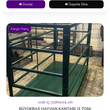
İncele
Sepete Ekle
Kargo Hariç
AHIR İÇİ EKİPMANLARI
BÜYÜKBAŞ HAYVAN KANTARI (3 TON)