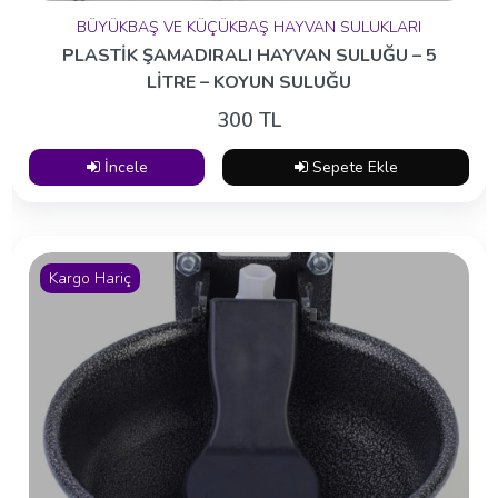
BÜYÜKBAŞ VE KÜÇÜKBAŞ HAYVAN SULUKLARI
PLASTİK ŞAMADIRALI HAYVAN SULUĞU – 5
LİTRE – KOYUN SULUĞU
300 TL
İncele
Sepete Ekle
Kargo Hariç