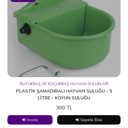
BÜYÜKBAŞ VE KÜÇÜKBAŞ HAYVAN SULUKLARI
PLASTİK ŞAMADIRALI HAYVAN SULUĞU – 5
LİTRE – KOYUN SULUĞU
300 TL
İncele
Sepete Ekle