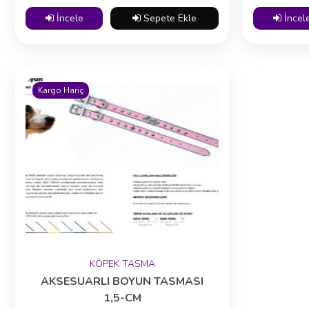
İncele
Sepete Ekle
İncel
Kargo Hariç
KÖPEK TASMA
AKSESUARLI BOYUN TASMASI
1,5-CM