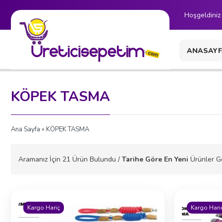
Hoşgeldiniz
ANASAYF
İLETİŞİM
KÖPEK TASMA
Ana Sayfa
» KÖPEK TASMA
Aramanız İçin
21
Ürün Bulundu /
Tarihe Göre En Yeni
Ürünler Gö
Kargo Hariç
Kargo Hari