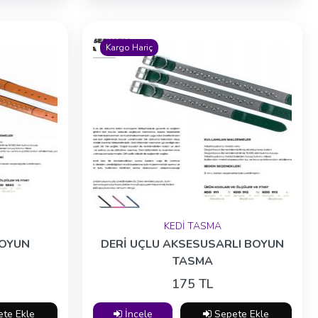
Kargo Hariç
KEDİ TASMA
BOYUN
DERİ UÇLU AKSESUSARLI BOYUN
TASMA
175 TL
te Ekle
İncele
Sepete Ekle