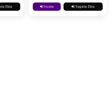
te Ekle
İncele
Sepete Ekle