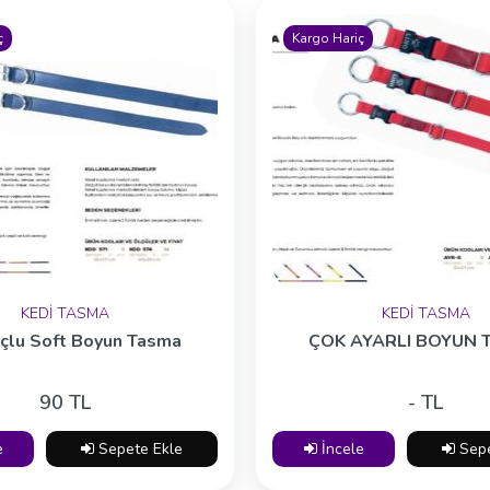
ç
Kargo Hariç
KEDİ TASMA
KEDİ TASMA
Uçlu Soft Boyun Tasma
ÇOK AYARLI BOYUN 
90 TL
- TL
e
Sepete Ekle
İncele
Sepe