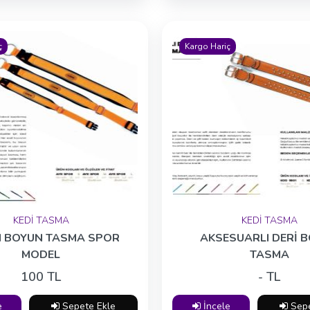
ç
Kargo Hariç
KEDİ TASMA
KEDİ TASMA
I BOYUN TASMA SPOR
AKSESUARLI DERİ 
MODEL
TASMA
100 TL
- TL
e
Sepete Ekle
İncele
Sepe