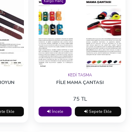
Kargo Hariç
KEDİ TASMA
 BOYUN
FİLE MAMA ÇANTASI
75 TL
te Ekle
İncele
Sepete Ekle