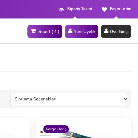
Sipariş Takibi
Favorilerim
Sepet ( 4 )
Yeni Üyelik
Üye Girişi
Site İçi Arama
Kargo Hariç