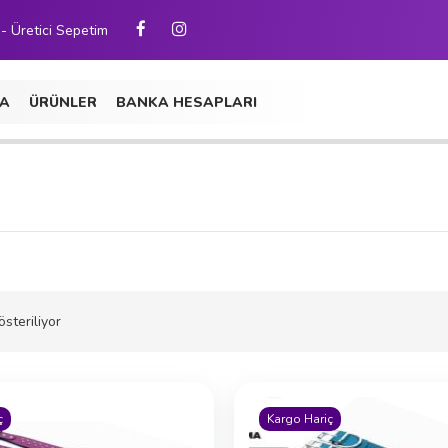
 - Üretici Sepetim
A
ÜRÜNLER
BANKA HESAPLARI
steriliyor
ç
Kargo Hariç