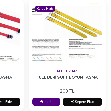
Kargo Hariç
KEDİ TASMA
TASMA
FULL DERİ SOFT BOYUN TASMA
200 TL
te Ekle
İncele
Sepete Ekle