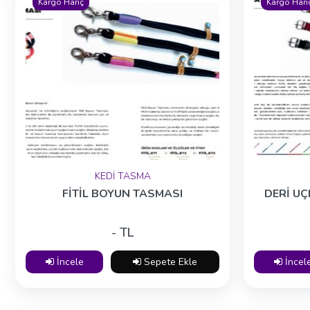
Kargo Hariç
Kargo Hari
KEDİ TASMA
FİTİL BOYUN TASMASI
DERİ U
- TL
İncele
Sepete Ekle
İncel