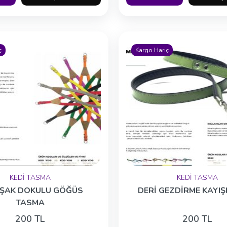
ç
Kargo Hariç
KEDİ TASMA
KEDİ TASMA
ŞAK DOKULU GÖĞÜS
DERİ GEZDİRME KAYIŞ
TASMA
200 TL
200 TL