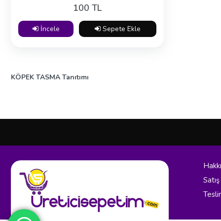
100 TL
İncele
Sepete Ekle
KÖPEK TASMA Tanıtımı
Hakk
Satış
Tesli