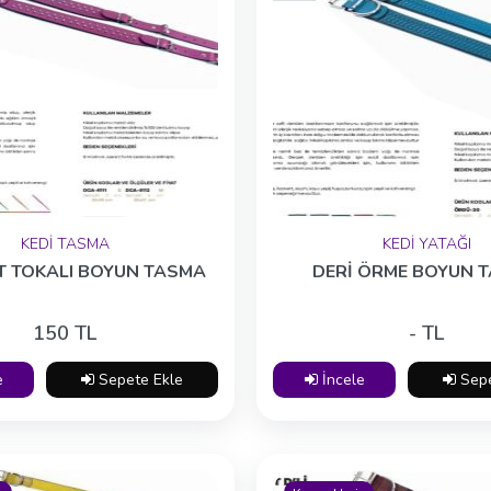
KEDİ TASMA
KEDİ YATAĞI
FT TOKALI BOYUN TASMA
DERİ ÖRME BOYUN 
150 TL
- TL
e
Sepete Ekle
İncele
Sepe