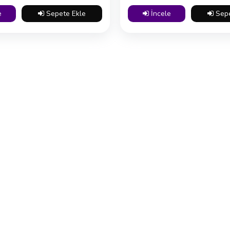
e
Sepete Ekle
İncele
Sepe