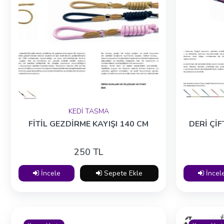
KEDİ TASMA
FİTİL GEZDİRME KAYIŞI 140 CM
DERİ Çİ
250 TL
İncele
Sepete Ekle
İncel