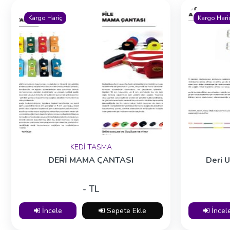
Kargo Hariç
Kargo Hari
KEDİ TASMA
DERİ MAMA ÇANTASI
Deri 
- TL
İncele
Sepete Ekle
İncel