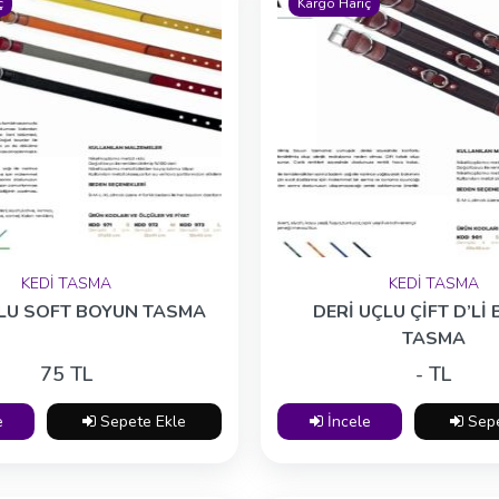
ç
Kargo Hariç
KEDİ TASMA
KEDİ TASMA
ÇLU SOFT BOYUN TASMA
DERİ UÇLU ÇİFT D’Lİ
TASMA
75 TL
- TL
e
Sepete Ekle
İncele
Sepe