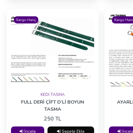
Kargo Hariç
Kargo Hari
KEDİ TASMA
FULL DERİ ÇİFT D’Lİ BOYUN
AYARL
TASMA
250 TL
İncele
Sepete Ekle
İncel