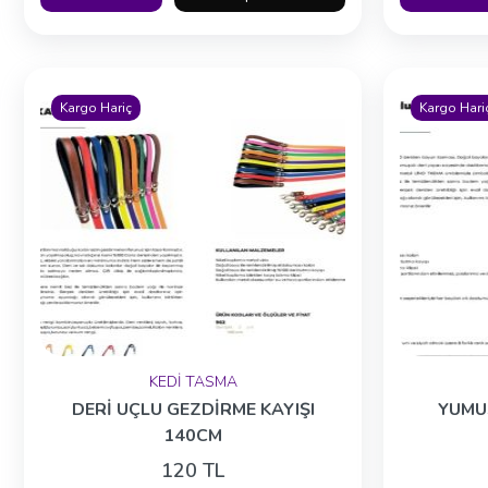
Kargo Hariç
Kargo Hari
KEDİ TASMA
DERİ UÇLU GEZDİRME KAYIŞI
YUMU
140CM
120 TL