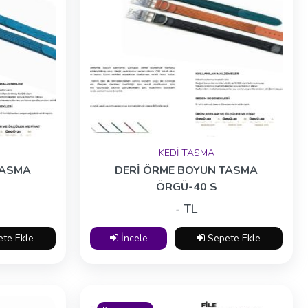
KEDİ TASMA
TASMA
DERİ ÖRME BOYUN TASMA
ÖRGÜ-40 S
- TL
te Ekle
İncele
Sepete Ekle