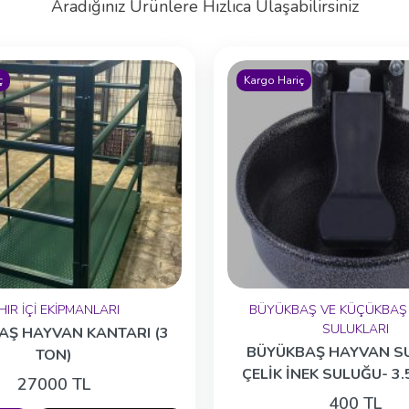
Aradığınız Ürünlere Hızlıca Ulaşabilirsiniz
ç
Kargo Hariç
HIR İÇİ EKİPMANLARI
BÜYÜKBAŞ VE KÜÇÜKBAŞ
SULUKLARI
AŞ HAYVAN KANTARI (3
BÜYÜKBAŞ HAYVAN S
TON)
ÇELİK İNEK SULUĞU- 3.5
27000 TL
KIRILMAZ – OTOMATİ
400 TL