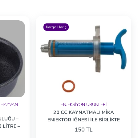
Kargo Hariç
 HAYVAN
ENJEKSİYON ÜRÜNLERİ
20 CC KAYNATMALI MİKA
ULUĞU –
ENJEKTÖR İĞNESİ İLE BİRLİKTE
 LİTRE –
150 TL
K SULUK