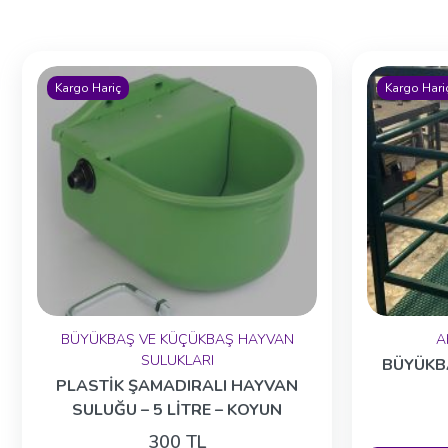
Kargo Hariç
Kargo Hari
BÜYÜKBAŞ VE KÜÇÜKBAŞ HAYVAN
A
SULUKLARI
BÜYÜKB
PLASTİK ŞAMADIRALI HAYVAN
SULUĞU – 5 LİTRE – KOYUN
SULUĞU
300 TL