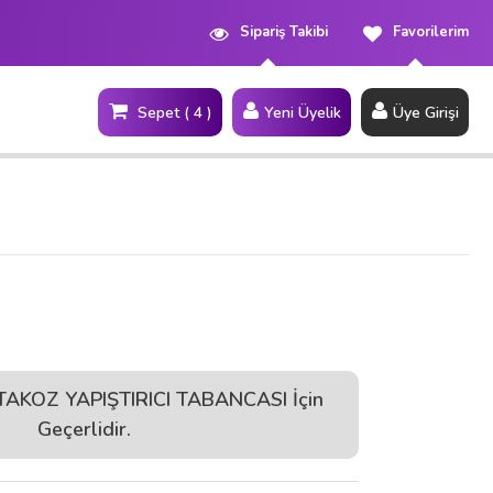
Sipariş Takibi
Favorilerim
Sepet ( 4 )
Yeni Üyelik
Üye Girişi
Site İçi Arama
t TAKOZ YAPIŞTIRICI TABANCASI İçin
Geçerlidir.