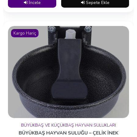
İncele
Sepete Ekle
Kargo Hariç
BÜYÜKBAŞ VE KÜÇÜKBAŞ HAYVAN SULUKLARI
BÜYÜKBAŞ HAYVAN SULUĞU – ÇELİK İNEK